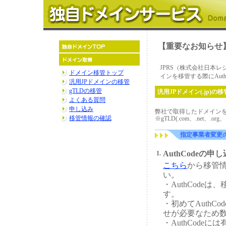
【重要なお知らせ】（
JPRS（株式会社日本レ
ドメイン移管トップ
インを移管する際にAut
汎用JPドメインの移管
gTLDの移管
汎用JPドメイン(.jp)の移
よくある質問
申し込み
弊社で取得したドメインを
移管情報の確認
※gTLD(.com、.net、.org
指定事業者変更
AuthCodeの申
1.
こちら
から移管情
い。
・AuthCod
す。
・初めてAuthC
せが必要なため
・AuthCode